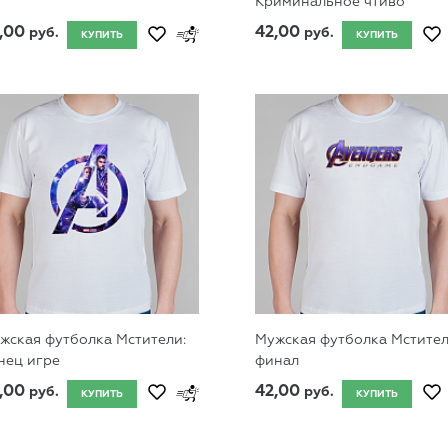
Криминальное чтиво
,00
42,00
руб.
руб.
КУПИТЬ
КУПИТЬ
жская футболка Мстители:
Мужская футболка Мстител
нец игре
финал
,00
42,00
руб.
руб.
КУПИТЬ
КУПИТЬ