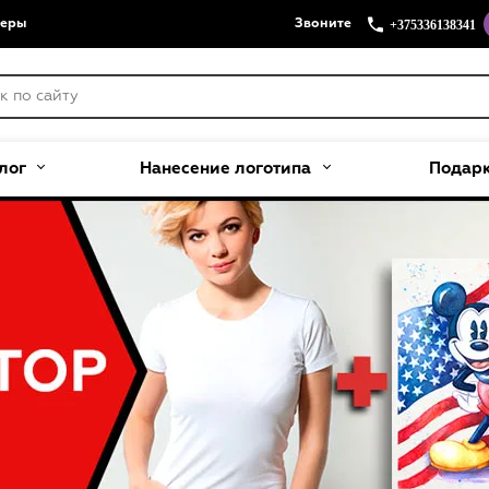
+375336138341
меры
Звоните
лог
Нанесение логотипа
Подар