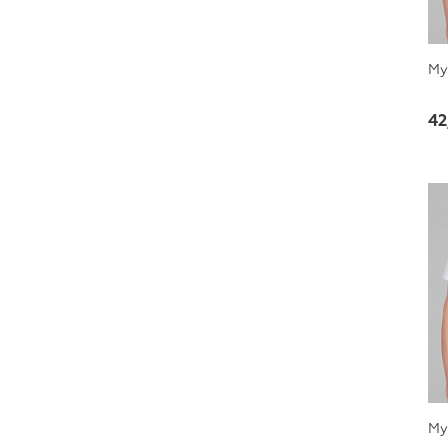
Му
42
Му