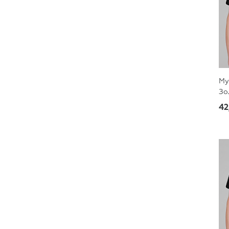
Му
Зо
42