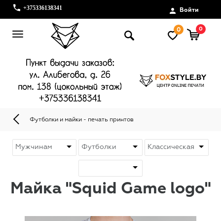
+375336138341
Войти
0
0
Футболки и майки - печать принтов
Майка "Squid Game logo"