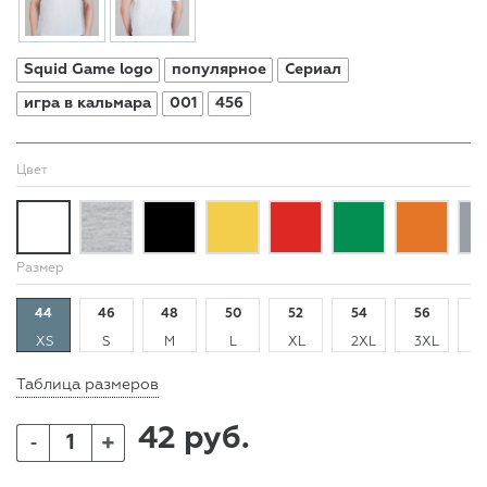
Squid Game logo
популярное
Сериал
игра в кальмара
001
456
Цвет
Размер
44
46
48
50
52
54
56
5
XS
S
M
L
XL
2XL
3XL
4
Таблица размеров
42 руб.
+
-