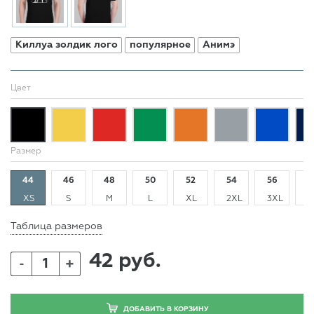
Киллуа золдик лого
популярное
Анимэ
Цвет
Размер
44
46
48
50
52
54
56
5
XS
S
M
L
XL
2XL
3XL
4
Таблица размеров
42 руб.
+
-
ДОБАВИТЬ В КОРЗИНУ