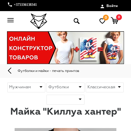
+375336138341
Войти
0
0
Футболки и майки - печать принтов
Майка "Киллуа хантер"