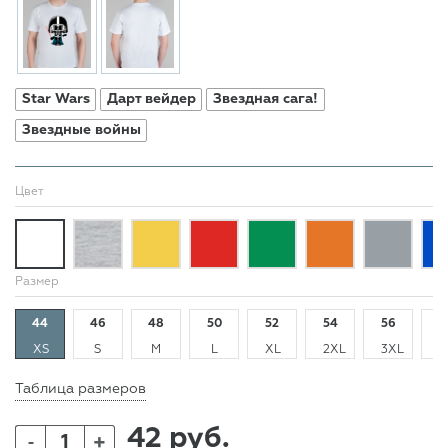
Star Wars
Дарт вейдер
Звездная сага!
Звездные войны
Цвет
Размер
44
46
48
50
52
54
56
5
XS
S
M
L
XL
2XL
3XL
4
Таблица размеров
42 руб.
+
-