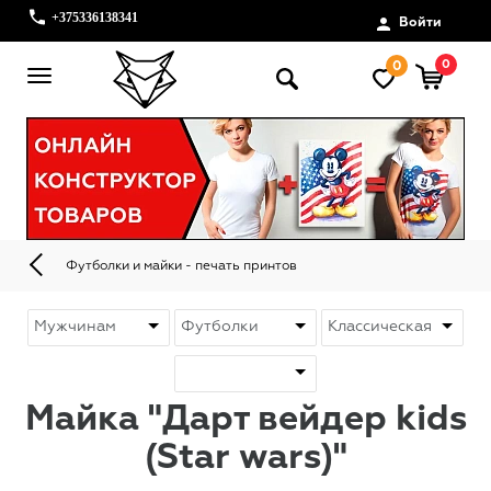
+375336138341
Войти
0
0
Футболки и майки - печать принтов
Майка "Дарт вейдер kids
(Star wars)"