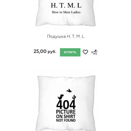
Подушка H. T. M. L
25,00
руб.
КУПИТЬ