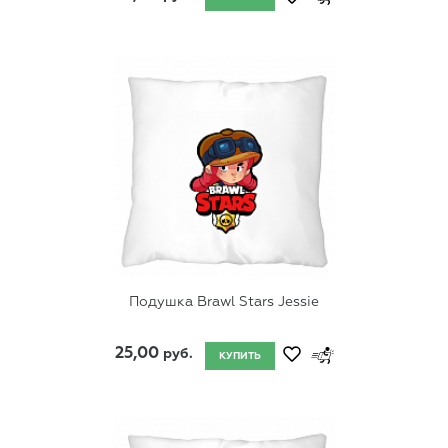
Подушка Brawl Stars Jessie
25,00
руб.
КУПИТЬ