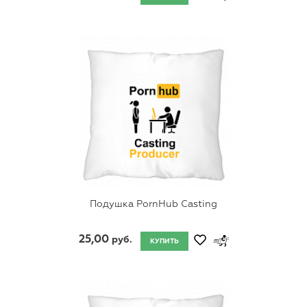
Подушка PornHub Casting
25,00
руб.
КУПИТЬ