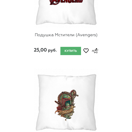
Подушка Мстители (Avengers)
25,00
руб.
КУПИТЬ