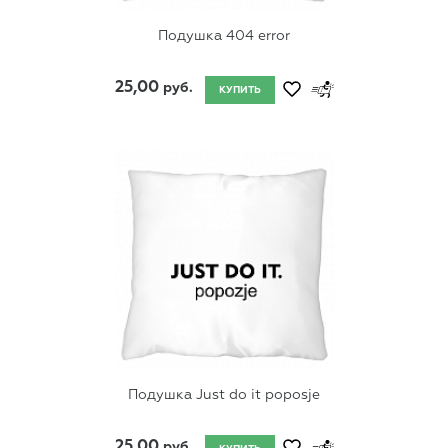
Подушка 404 error
25,00
руб.
КУПИТЬ
Подушка Just do it poposje
25,00
руб.