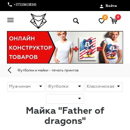
+375336138341
Войти
0
0
Футболки и майки - печать принтов
Майка "Father of
dragons"