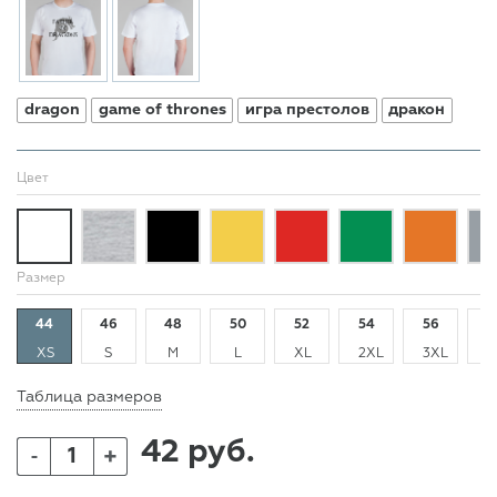
dragon
game of thrones
игра престолов
дракон
Цвет
Размер
44
46
48
50
52
54
56
5
XS
S
M
L
XL
2XL
3XL
4
Таблица размеров
42 руб.
+
-