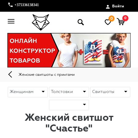
+375336138341
Войти
0
0
Женские свитшоты с принтами
Женский свитшот
"Счастье"