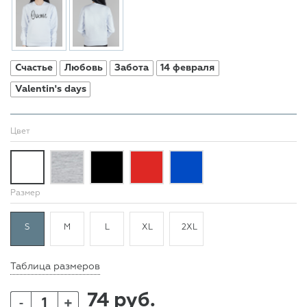
Счастье
Любовь
Забота
14 февраля
Valentin's days
Цвет
Размер
S
M
L
XL
2XL
Таблица размеров
74 руб.
+
-