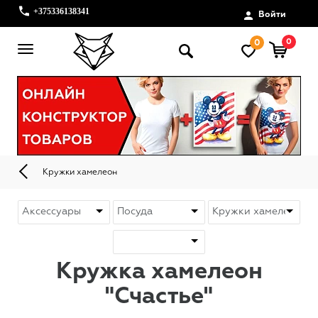
+375336138341
Войти
0
0
Кружки хамелеон
Кружка хамелеон
"Счастье"