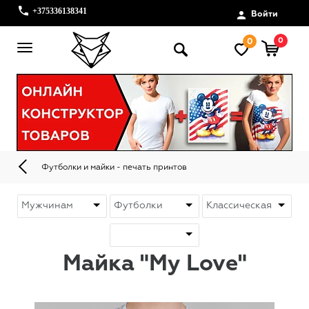
+375336138341
Войти
0
0
Футболки и майки - печать принтов
Майка "My Love"