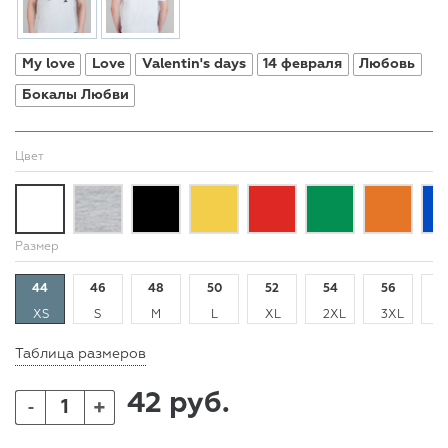
My love
Love
Valentin's days
14 февраля
Любовь
Бокалы Любви
Цвет
Размер
44
46
48
50
52
54
56
5
XS
S
M
L
XL
2XL
3XL
4
Таблица размеров
42 руб.
+
-