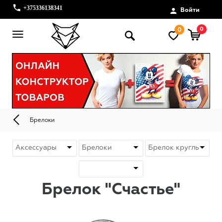
+375336138341
Войти
0
0
Брелоки
Брелок "Счастье"