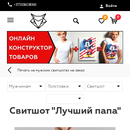
+375336138341
Войти
0
0
Печать на мужских свитшотах на заказ
Свитшот "Лучший папа"