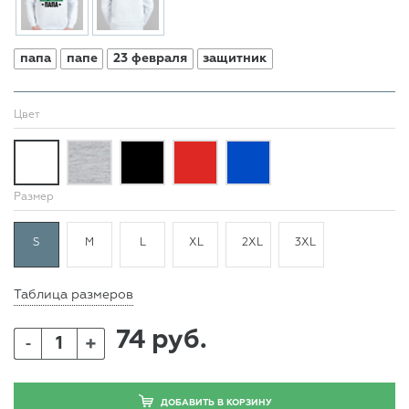
папа
папе
23 февраля
защитник
Цвет
Размер
S
M
L
XL
2XL
3XL
Таблица размеров
74 руб.
+
-
ДОБАВИТЬ В КОРЗИНУ