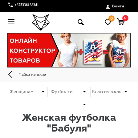
+375336138341
Войти
0
0
Майки женские
Женская футболка
"Бабуля"