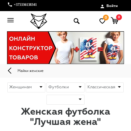
+375336138341
Войти
0
0
Майки женские
Женская футболка
"Лучшая жена"