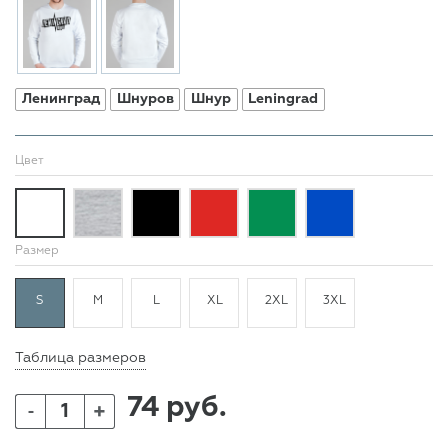
Ленинград
Шнуров
Шнур
Leningrad
Цвет
Размер
S
M
L
XL
2XL
3XL
Таблица размеров
74 руб.
+
-