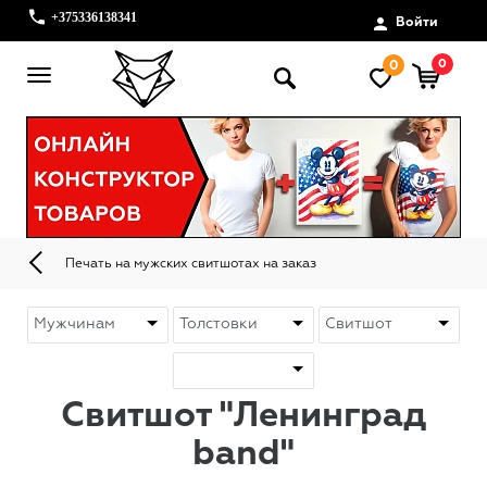
+375336138341
Войти
0
0
Печать на мужских свитшотах на заказ
Свитшот "Ленинград
band"