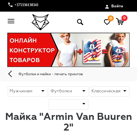
+375336138341
Войти
0
0
Футболки и майки - печать принтов
Майка "Armin Van Buuren
2"