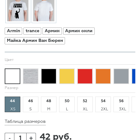
Armin
trance
Армин
Армин онли
Майка Армин Ван Бюрен
Цвет
Размер
44
46
48
50
52
54
56
5
XS
S
M
L
XL
2XL
3XL
4
Таблица размеров
42 руб.
+
-