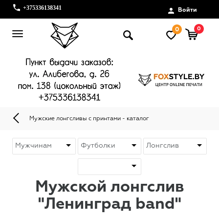
+375336138341
Войти
0
0
Мужские лонгсливы с принтами - каталог
Мужской лонгслив
"Ленинград band"