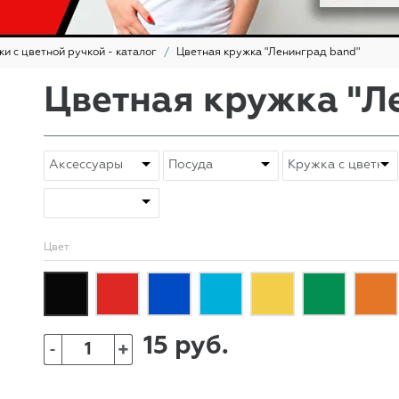
и с цветной ручкой - каталог
Цветная кружка "Ленинград band"
Цветная кружка "Л
Цвет
15 руб.
+
-