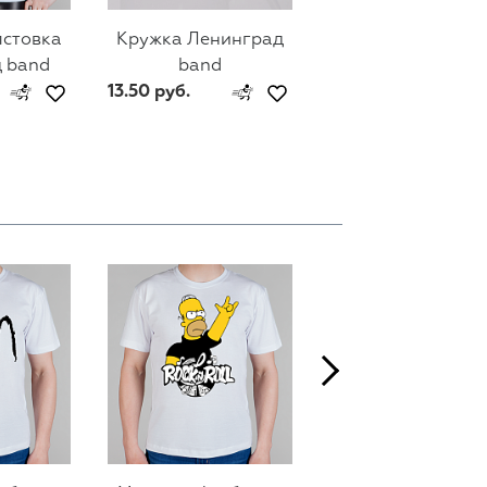
лстовка
Кружка Ленинград
Мужской свитш
 band
band
Ленинград ban
13.50 руб.
74 руб.