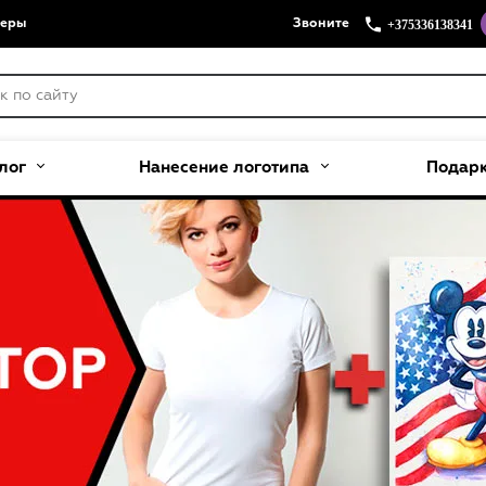
+375336138341
меры
Звоните
лог
Нанесение логотипа
Подар