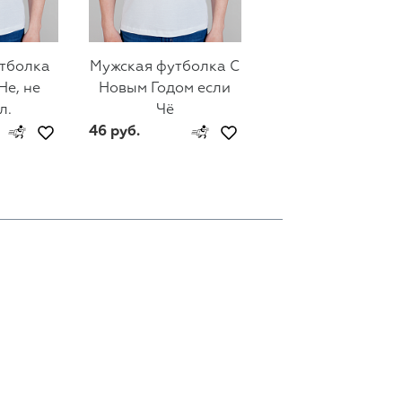
тболка
Мужская футболка С
Мужская футбол
Не, не
Новым Годом если
Holiday Cheer
л.
Чё
46 руб.
46 руб.