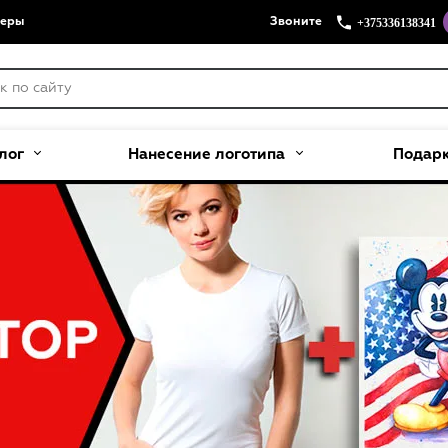
+375336138341
меры
Звоните
лог
Нанесение логотипа
Подар