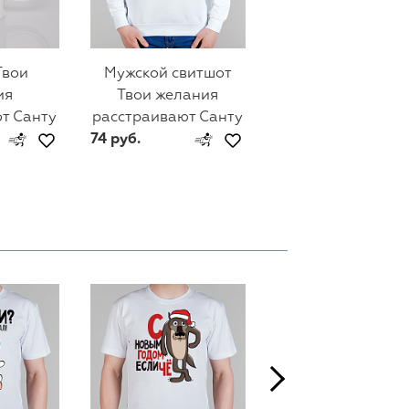
Твои
Мужской свитшот
Женский свитш
ия
Твои желания
Твои желания
т Санту
расстраивают Санту
расстраивают Са
74 руб.
44 руб.