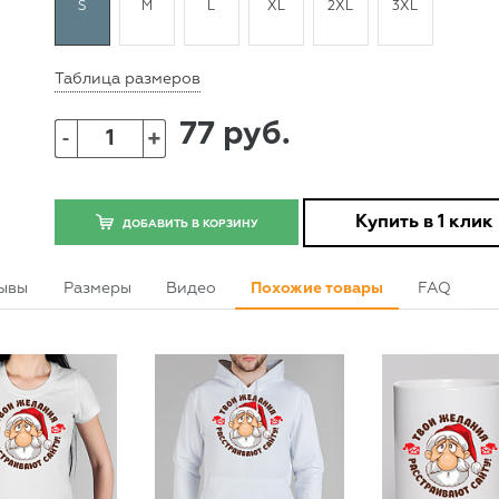
S
M
L
XL
2XL
3XL
Таблица размеров
77 руб.
+
-
Купить в 1 клик
ДОБАВИТЬ В КОРЗИНУ
ывы
Размеры
Видео
Похожие товары
FAQ