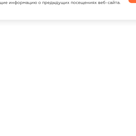
щие информацию о предыдущих посещениях веб-сайта.
ТАКТЫ
МЫ В СОЦ.СЕТЯХ
к, ул. Алибегова, д. 26 - пом.
окольный этаж) (Пн.-Пт. 10:00-
Сб.,Вс. Выходной)
138341