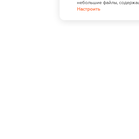
небольшие файлы, содержа
Настроить
ИНФОРМАЦИЯ
КОН
г.Минс
Контакты
138 (ц
19:00 
Опт
+375336
Оплата и доставка
Размеры