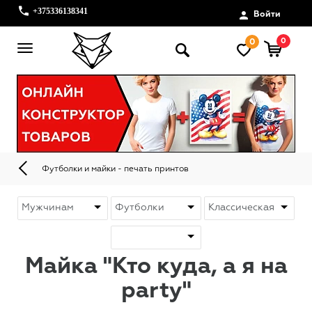
+375336138341
Войти
0
0
Футболки и майки - печать принтов
Майка "Кто куда, а я на
party"