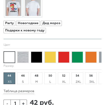
Party
Новогодние
Дед мороз
Подарки к новому году
Цвет
Размер
44
46
48
50
52
54
56
5
XS
S
M
L
XL
2XL
3XL
4
Таблица размеров
42 руб.
+
-