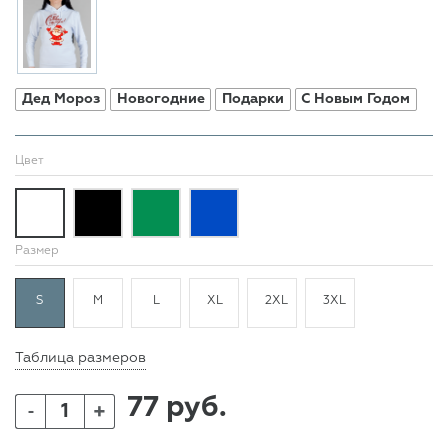
Дед Мороз
Новогодние
Подарки
С Новым Годом
Цвет
Размер
S
M
L
XL
2XL
3XL
Таблица размеров
77 руб.
+
-