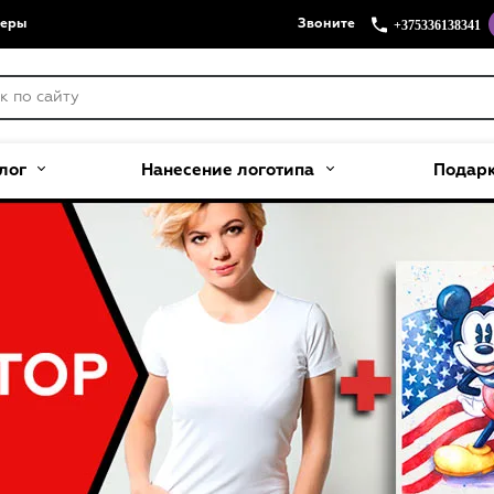
+375336138341
меры
Звоните
лог
Нанесение логотипа
Подар