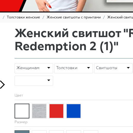
ы
Толстовки женские
Женские свитшоты с принтами
Женский свитш
Женский свитшот "
Redemption 2 (1)"
Цвет
Размер