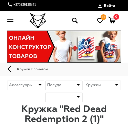
+375336138341
Войти
0
0
Кружки с принтом
Кружка "Red Dead
Redemption 2 (1)"