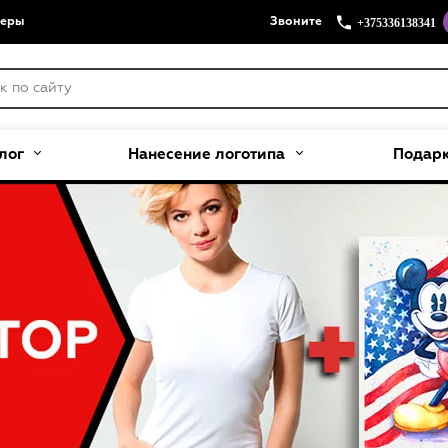
+375336138341
меры
Звоните
лог
Нанесение логотипа
Подар