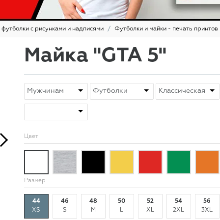
 футболки с рисунками и надписями
Футболки и майки - печать принтов
Майка "GTA 5"
Цвет
Размер
44
46
48
50
52
54
56
XS
S
M
L
XL
2XL
3XL