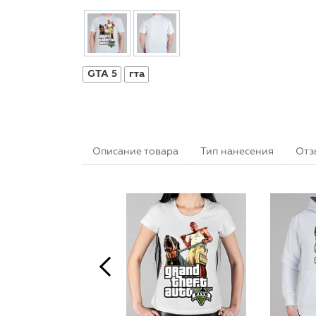
GTA 5
гта
Описание товара
Тип нанесения
Отз