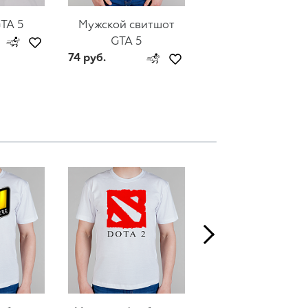
TA 5
Мужской свитшот
Женский свитш
GTA 5
GTA 5
74 руб.
44 руб.