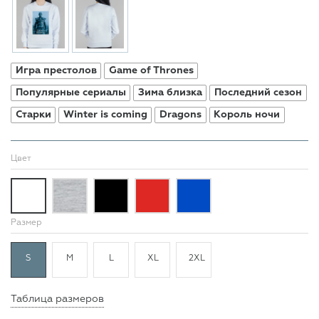
Игра престолов
Game of Thrones
Популярные сериалы
Зима близка
Последний сезон
Старки
Winter is coming
Dragons
Король ночи
Цвет
Размер
S
M
L
XL
2XL
Таблица размеров