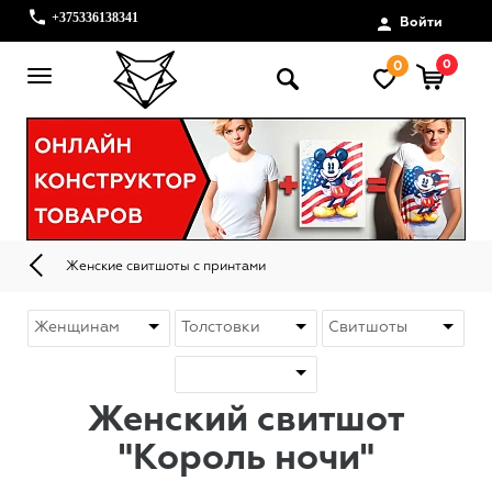
+375336138341
Войти
0
0
Женские свитшоты с принтами
Женский свитшот
"Король ночи"