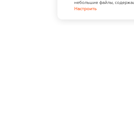
небольшие файлы, содержа
Настроить
ИНФОРМАЦИЯ
КОН
г.Минс
Контакты
138 (ц
19:00 
Опт
+375336
Оплата и доставка
Размеры