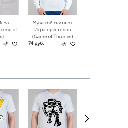
Игра
Мужской свитшот
Женский свитш
Game of
Игра престолов
Игра престоло
s)
(Game of Thrones)
(Game of Throne
74 руб.
74 руб.