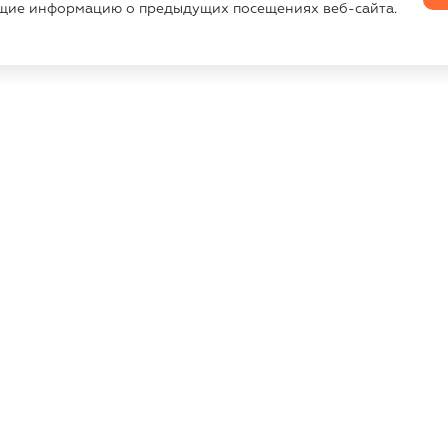
щие информацию о предыдущих посещениях веб-сайта.
ТАКТЫ
МЫ В СОЦ.СЕТЯХ
к, ул. Алибегова, д. 26 - пом.
окольный этаж) (Пн.-Пт. 10:00-
Сб.,Вс. Выходной)
138341