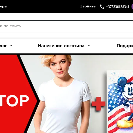
+375336138341
меры
Звоните
лог
Нанесение логотипа
Подар