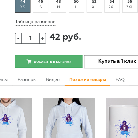
44
46
48
50
52
54
56
XS
S
M
L
XL
2XL
3XL
Таблица размеров
42 руб.
+
-
Купить в 1 клик
ДОБАВИТЬ В КОРЗИНУ
ывы
Размеры
Видео
Похожие товары
FAQ