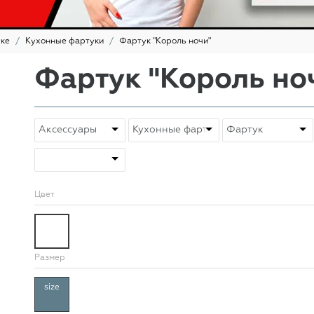
уке
Кухонные фартуки
Фартук "Король ночи"
Фартук "Король но
Цвет
Размер
size