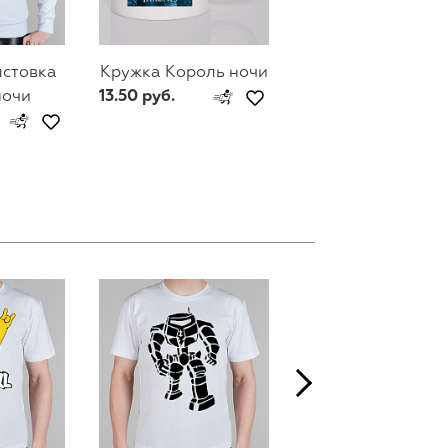
лстовка
Кружка Король ночи
Мужской свитш
ночи
13.50 руб.
Король ночи
74 руб.