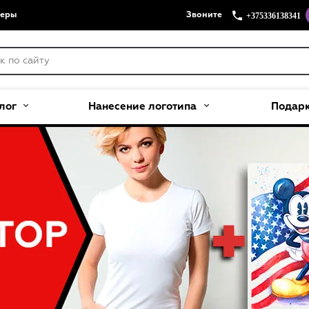
+375336138341
меры
Звоните
лог
Нанесение логотипа
Подар