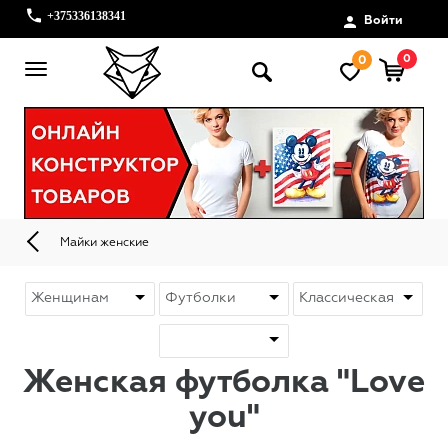
+375336138341
Войти
0
0
Майки женские
Женская футболка "Love
you"