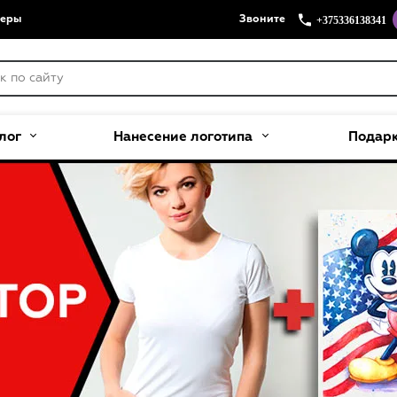
+375336138341
меры
Звоните
лог
Нанесение логотипа
Подар