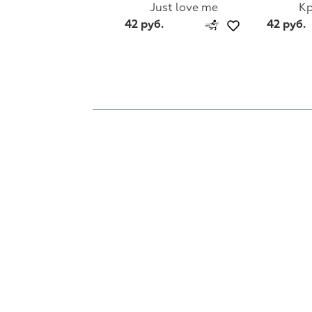
К
Just love me
42 руб.
42 руб.