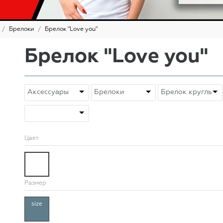
Брелоки
Брелок "Love you"
Брелок "Love you"
Цвет
Размер
size