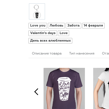
Love you
Любовь
Забота
14 февраля
Valentin's days
Love
День всех влюбленных
Описание товара
Тип нанесения
Отз