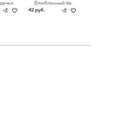
рдечки
Влюбленный ёж
Люблю тебя неж
42 руб.
42 руб.