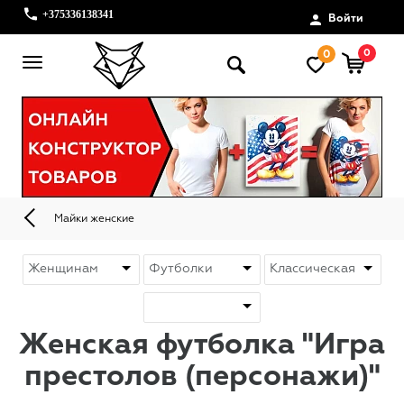
+375336138341
Войти
0
0
Майки женские
Женская футболка "Игра
престолов (персонажи)"