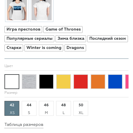
Игра престолов
Game of Thrones
Популярные сериалы
Зима близка
Последний сезон
Старки
Winter is coming
Dragons
Цвет
Размер
42
44
46
48
50
XS
S
M
L
XL
Таблица размеров