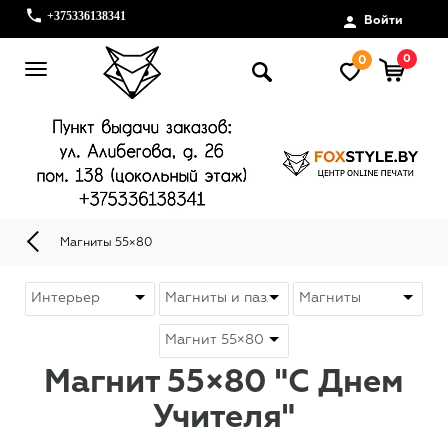
+375336138341
Войти
0
0
Магниты 55×80
Магнит 55×80 "С Днем
Учителя"