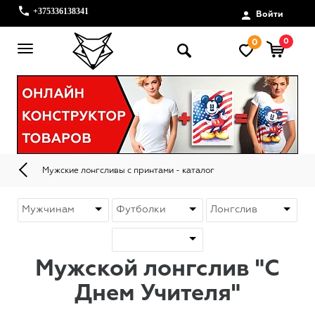
+375336138341
Войти
0
0
Мужские лонгсливы с принтами - каталог
Мужской лонгслив "С
Днем Учителя"