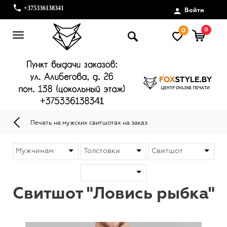
+375336138341
Войти
0
0
Печать на мужских свитшотах на заказ
Свитшот "Ловись рыбка"