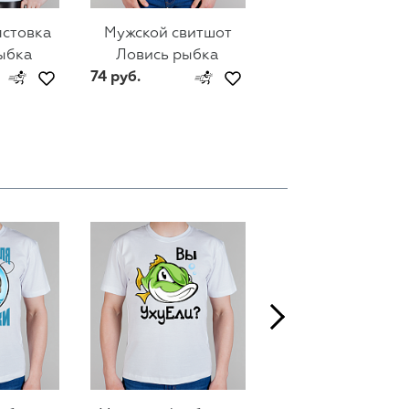
лстовка
Мужской свитшот
Женский свитш
ыбка
Ловись рыбка
Ловись рыбка
74 руб.
44 руб.