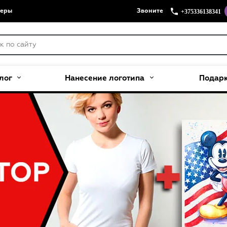
+375336138341
меры
Звоните
лог
Нанесение логотипа
Подар