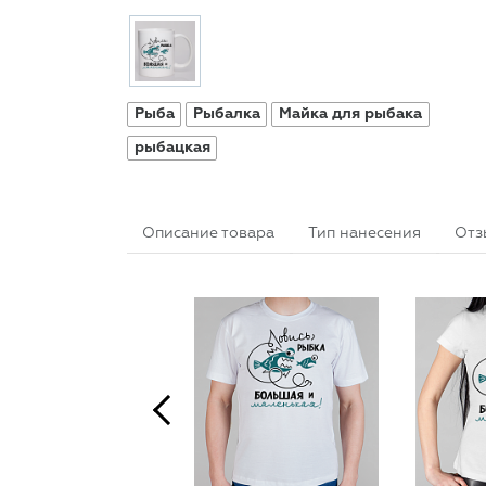
Рыба
Рыбалка
Майка для рыбака
рыбацкая
Описание товара
Тип нанесения
Отз