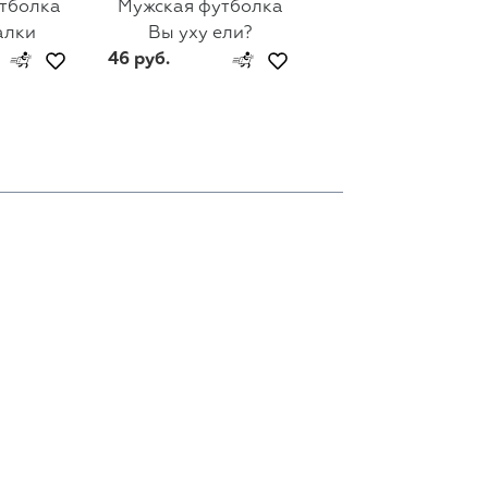
тболка
Мужская футболка
Мужская футбол
алки
Вы уху ели?
Все клево
46 руб.
46 руб.