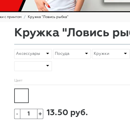
ки с принтом
Кружка "Ловись рыбка"
Кружка "Ловись ры
Цвет
13.50 руб.
+
-