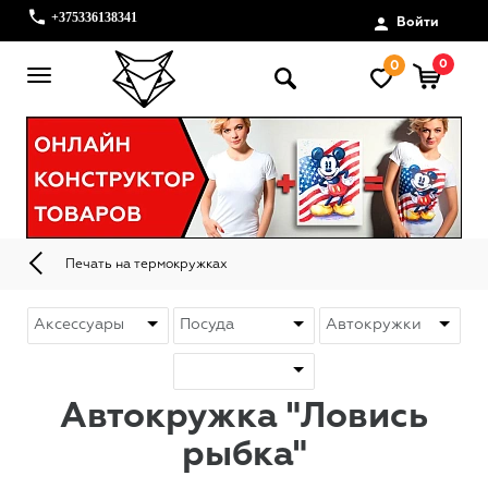
+375336138341
Войти
0
0
Печать на термокружках
Автокружка "Ловись
рыбка"