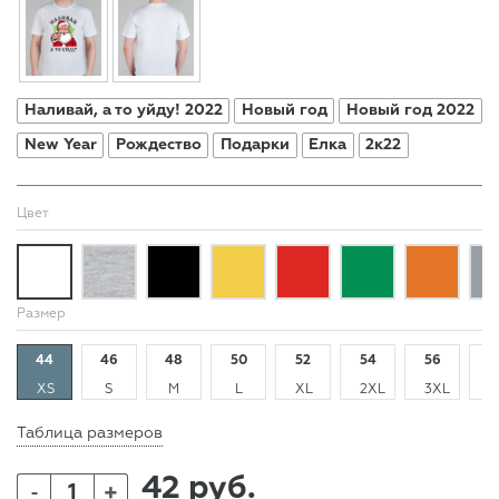
Наливай, а то уйду! 2022
Новый год
Новый год 2022
New Year
Рождество
Подарки
Елка
2к22
Цвет
Размер
44
46
48
50
52
54
56
5
XS
S
M
L
XL
2XL
3XL
4
Таблица размеров
42 руб.
+
-