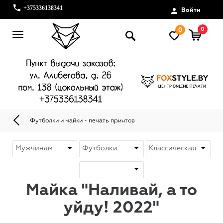
+375336138341
Войти
0
0
Футболки и майки - печать принтов
Майка "Наливай, а то
уйду! 2022"