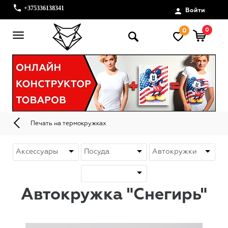
+375336138341
Войти
0
0
Печать на термокружках
Автокружка "Снегирь"