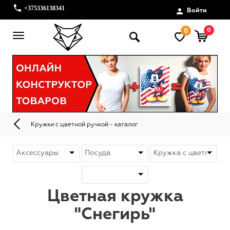
+375336138341
Войти
0
0
Кружки с цветной ручкой - каталог
Цветная кружка
"Снегирь"