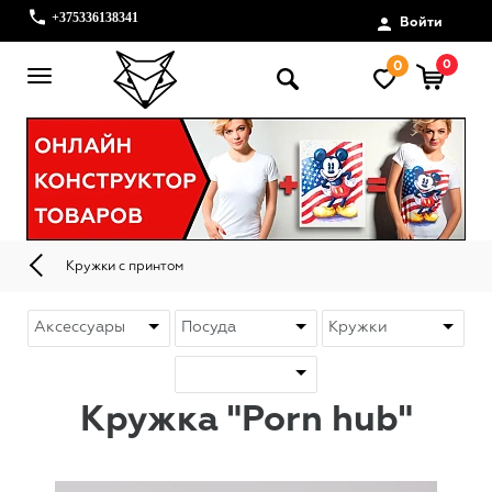
+375336138341
Войти
0
0
Кружки с принтом
Кружка "Porn hub"