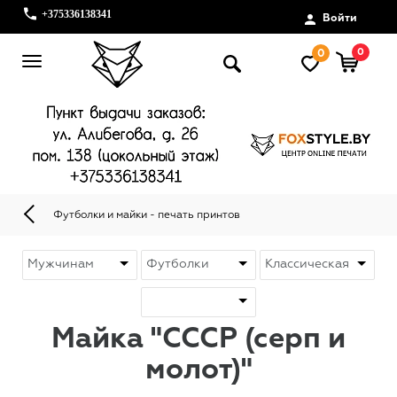
+375336138341
Войти
0
0
Футболки и майки - печать принтов
Майка "СССР (серп и
молот)"