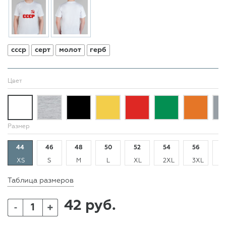
ссср
серт
молот
герб
Цвет
Размер
44
46
48
50
52
54
56
5
XS
S
M
L
XL
2XL
3XL
4
Таблица размеров
42 руб.
+
-