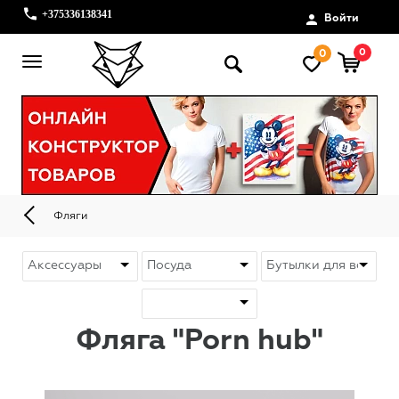
+375336138341
Войти
0
0
Фляги
Фляга "Porn hub"