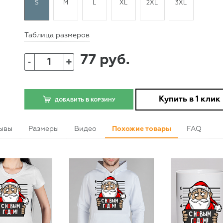
S
M
L
XL
2XL
3XL
Таблица размеров
77 руб.
+
-
Купить в 1 клик
ДОБАВИТЬ В КОРЗИНУ
ывы
Размеры
Видео
Похожие товары
FAQ