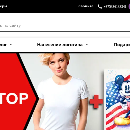
+375336138341
меры
Звоните
лог
Нанесение логотипа
Подар