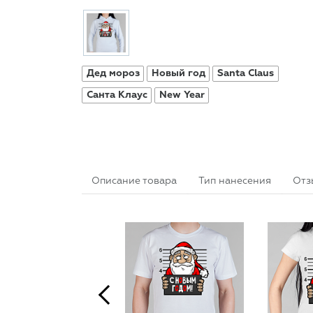
Дед мороз
Новый год
Santa Claus
Санта Клаус
New Year
Описание товара
Тип нанесения
Отз