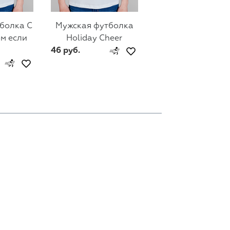
болка С
Мужская футболка
Мужская футбол
м если
Holiday Cheer
Новогодний оле
46 руб.
46 руб.