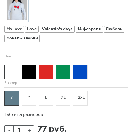
My love
Love
Valentin's days
14 февраля
Любовь
Бокалы Любви
Цвет
Размер
S
M
L
XL
2XL
Таблица размеров
77 руб.
+
-