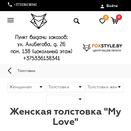
+375336138341
Войти
0
0
Толстовки
Женская толстовка "My
Love"