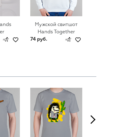
ands
Мужской свитшот
Женский свитш
er
Hands Together
Hands Togethe
74 руб.
74 руб.