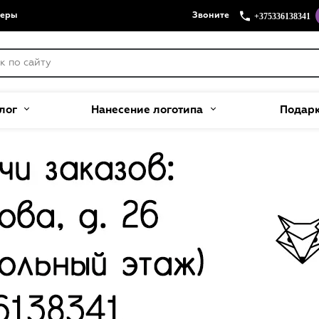
+375336138341
меры
Звоните
лог
Нанесение логотипа
Подар