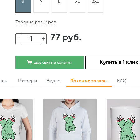
S
M
L
XL
2XL
Таблица размеров
77 руб.
+
-
Купить в 1 клик
ДОБАВИТЬ В КОРЗИНУ
ывы
Размеры
Видео
Похожие товары
FAQ