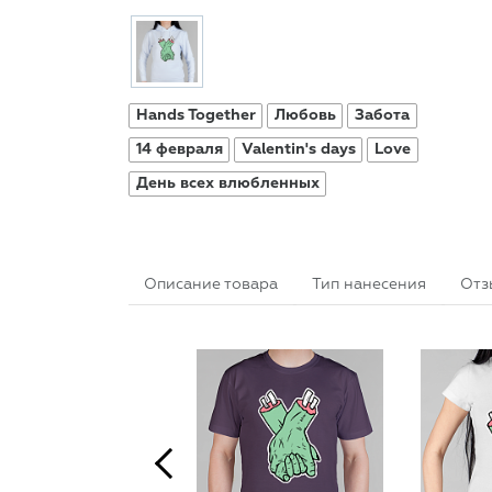
Hands Together
Любовь
Забота
14 февраля
Valentin's days
Love
День всех влюбленных
Описание товара
Тип нанесения
Отз