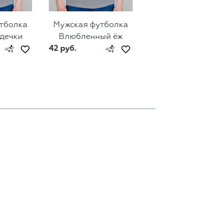
тболка
Мужская футболка
Мужская футбол
рдечки
Влюбленный ёж
Люблю тебя неж
42 руб.
42 руб.