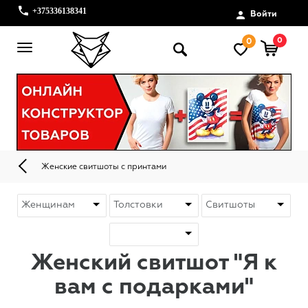
+375336138341
Войти
0
0
Женские свитшоты с принтами
Женский свитшот "Я к
вам с подарками"