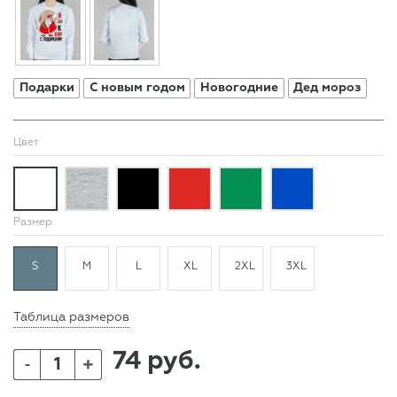
Подарки
С новым годом
Новогодние
Дед мороз
Цвет
Размер
S
M
L
XL
2XL
3XL
Таблица размеров
74 руб.
+
-