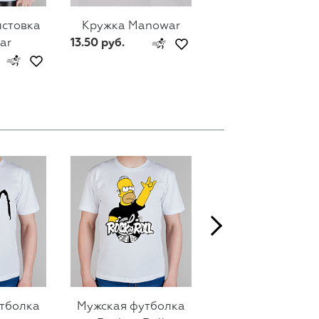
лстовка
Кружка Manowar
Мужской свитш
ar
13.50 руб.
Manowar
74 руб.
тболка
Мужская футболка
Мужская футбол