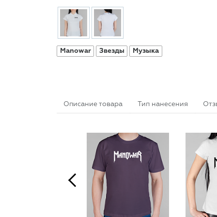
Manowar
Звезды
Музыка
Описание товара
Тип нанесения
Отз