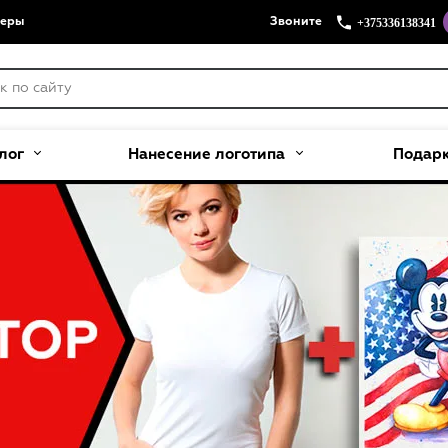
+375336138341
меры
Звоните
лог
Нанесение логотипа
Подар