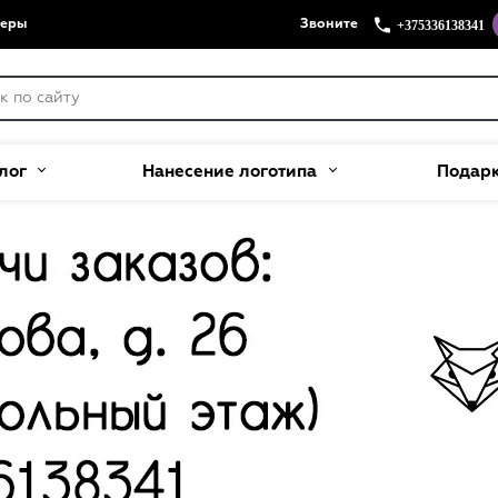
+375336138341
меры
Звоните
лог
Нанесение логотипа
Подар