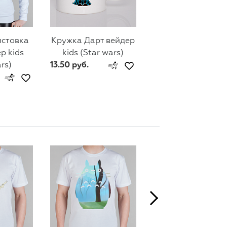
лстовка
Кружка Дарт вейдер
Мужской свитш
р kids
kids (Star wars)
Дарт вейдер kid
rs)
13.50 руб.
(Star wars)
74 руб.