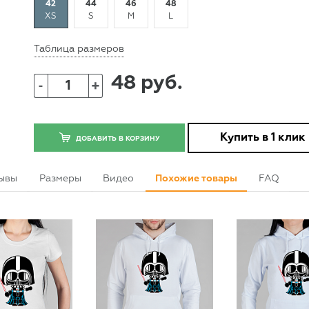
42
44
46
48
XS
S
M
L
Таблица размеров
48 руб.
+
-
Купить в 1 клик
ДОБАВИТЬ В КОРЗИНУ
ывы
Размеры
Видео
Похожие товары
FAQ