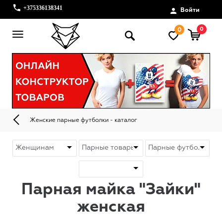
+375336138341
Войти
0
0
Женские парные футболки - каталог
Парная майка "Зайки"
женская