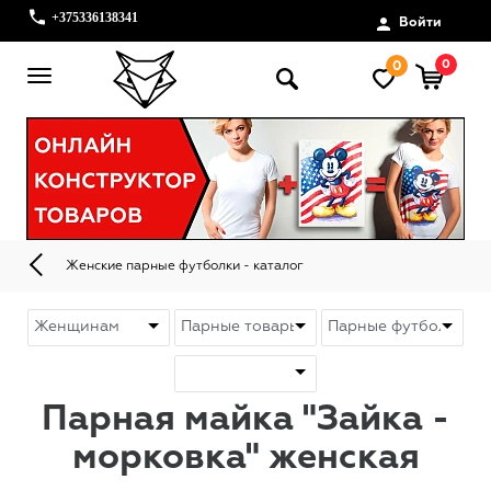
+375336138341
Войти
0
0
Женские парные футболки - каталог
Парная майка "Зайка -
морковка" женская