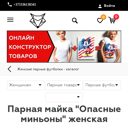
+375336138341
Войти
0
0
Женские парные футболки - каталог
Парная майка "Опасные
миньоны" женская