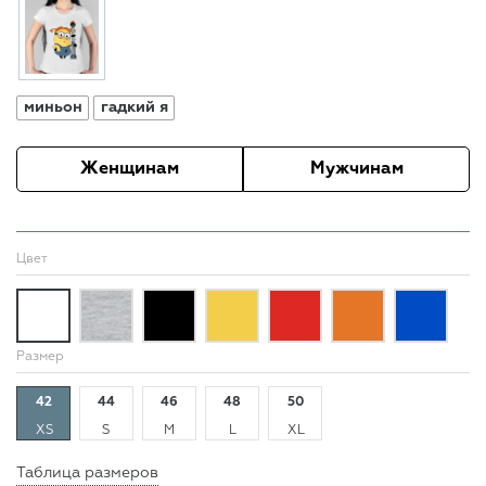
миньон
гадкий я
Женщинам
Мужчинам
Цвет
Размер
42
44
46
48
50
XS
S
M
L
XL
Таблица размеров