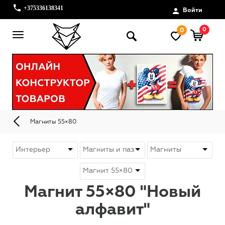
+375336138341
Войти
0
0
Магниты 55×80
Магнит 55×80 "Новый
алфавит"